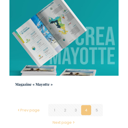
Magazine « Mayotte »
Prev page
1
2
3
4
5
Next page