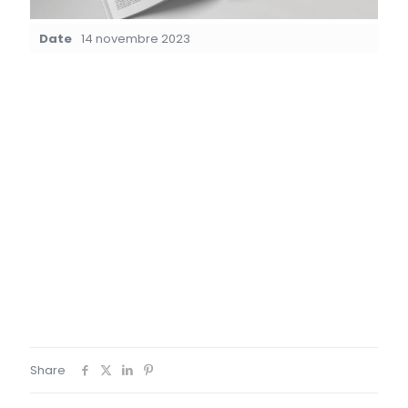
Date
14 novembre 2023
Client : Office du Tourisme de
Mayotte
|
Création complète du
magazine : de la conception
Client : Office du Tourisme de Mayotte
|
Création
complète du magazine : de la conception graphique à la
mise en page et gestion de l’impression.
Client : Office du Tourisme de
Mayotte
|
Création complète du
magazine : de la conception
graphique à la mise en page et
gestion de l’impression.
graphique à la mise en page et
gestion de l’impression.
Share