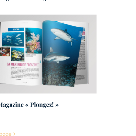
Magazine « Plongez! »
 page