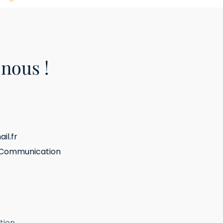
nous !
il.fr
 Communication
tion