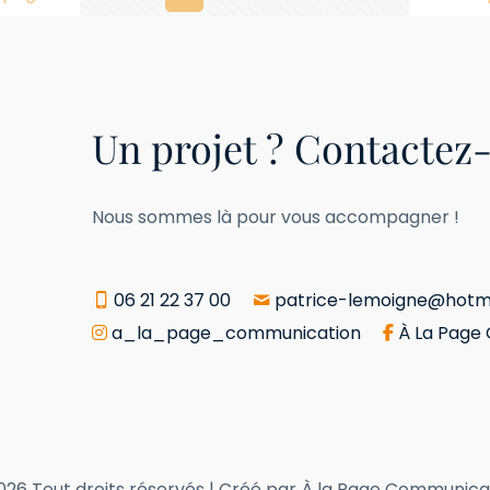
Un projet ? Contactez-
Nous sommes là pour vous accompagner !
06 21 22 37 00
patrice-lemoigne@hotma
a_la_page_communication
À La Page
026 Tout droits réservés | Créé par À la Page Communica