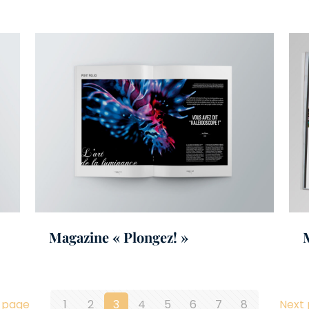
Magazine « Plongez! »
 page
1
2
3
4
5
6
7
8
Next