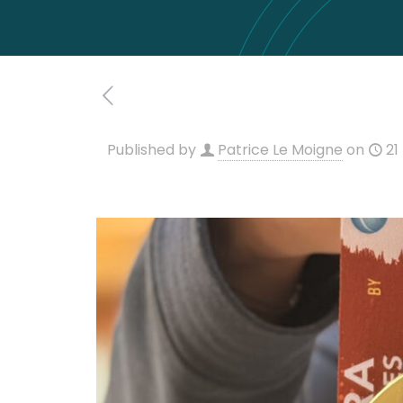
Published by
Patrice Le Moigne
on
21