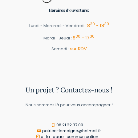
Horaires d'ouverture:
30
30
8
- 18
Lundi - Mercredi - Vendredi :
30
30
8
- 17
Mardi - Jeudi :
sur RDV
Samedi :
Un projet ? Contactez-nous !
Nous sommes là pour vous accompagner !
06 21 22 37 00
patrice-lemoigne@hotmail.fr
a_la_page_communication