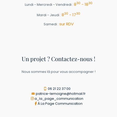
30
30
8
- 18
Lundi - Mercredi - Vendredi :
30
30
8
- 17
Mardi - Jeudi :
sur RDV
Samedi :
Un projet ? Contactez-nous !
Nous sommes là pour vous accompagner !
06 21 22 37 00
patrice-lemoigne@hotmail.fr
a_la_page_communication
À La Page Communication