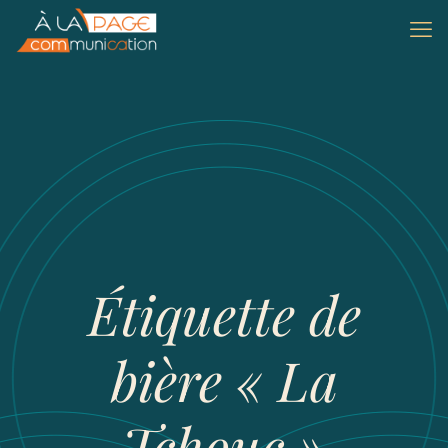
Étiquette de
bière « La
Tchouc »