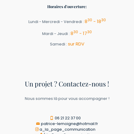
Horaires d'ouverture:
30
30
8
- 18
Lundi - Mercredi - Vendredi :
30
30
8
- 17
Mardi - Jeudi :
sur RDV
Samedi :
Un projet ? Contactez-nous !
Nous sommes là pour vous accompagner !
06 21 22 37 00
patrice-lemoigne@hotmail.fr
a_la_page_communication