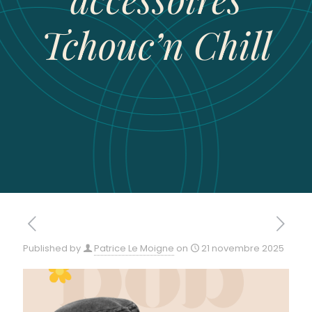
Tchouc’n Chill
Published by
Patrice Le Moigne
on
21 novembre 2025