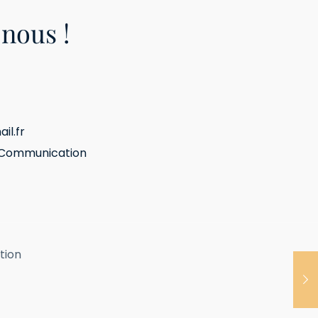
nous !
il.fr
 Communication
tion