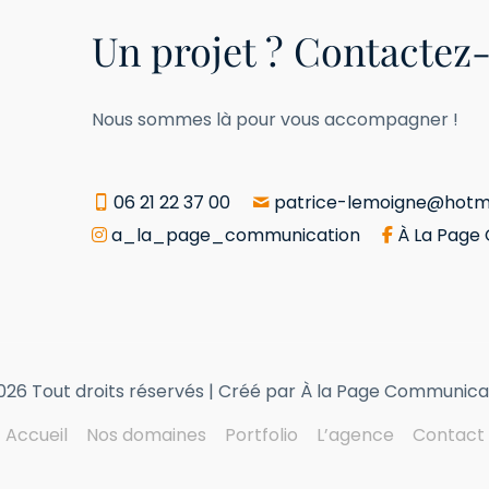
Un projet ? Contactez-
Nous sommes là pour vous accompagner !
06 21 22 37 00
patrice-lemoigne@hotma
a_la_page_communication
À La Page
026 Tout droits réservés | Créé par À la Page Communica
Accueil
Nos domaines
Portfolio
L’agence
Contact