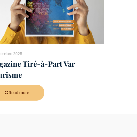
vembre 2025
azine Tiré-à-Part Var
urisme
Read more