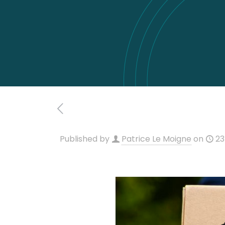
Published by
Patrice Le Moigne
on
23